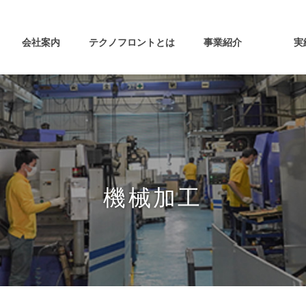
会社案内
テクノフロントとは
事業紹介
実
> TECシステム
> TECプレート
> 機械加工
> 設備情報
> 在庫情報
機械加工